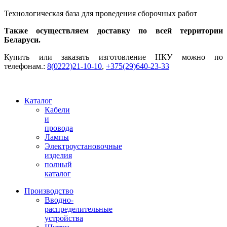
Технологическая база для проведения сборочных работ
Также осуществляем доставку по всей территории
Беларуси.
Купить или заказать изготовление НКУ можно по
телефонам.:
8(0222)21-10-10
,
+375(29)640-23-33
Каталог
Кабели
и
провода
Лампы
Электроустановочные
изделия
полный
каталог
Производство
Вводно-
распределительные
устройства