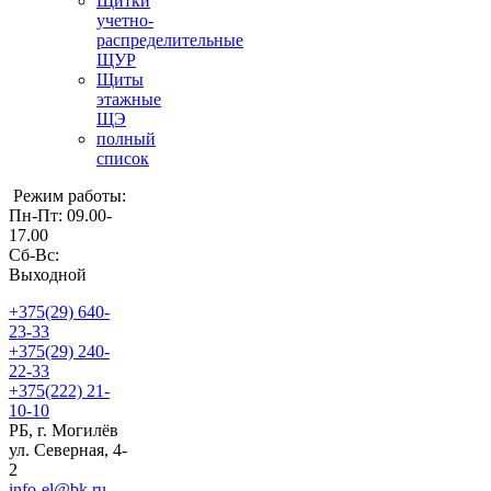
Щитки
учетно-
распределительные
ЩУР
Щиты
этажные
ЩЭ
полный
список
Режим работы:
Пн-Пт: 09.00-
17.00
Сб-Вс:
Выходной
+375(29)
640-
23-33
+375(29)
240-
22-33
+375(222)
21-
10-10
РБ, г. Могилёв
ул. Северная, 4-
2
info-el@bk.ru