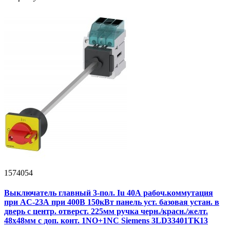
1574054
Выключатель главный 3-пол. Iu 40А рабоч.коммутация
при AC-23А при 400В 150кВт панель уст. базовая устан. в
дверь с центр. отверст. 225мм ручка черн./красн./желт.
48х48мм с доп. конт. 1NO+1NС Siemens 3LD33401TK13