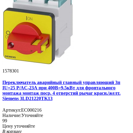
1578301
Переключатель аварийный главный управляющий 3п
IU=25 P/AC-23А при 400В=9.5кВт для фронтального
монтажа монтаж поср. 4 отверстий рычаг красн./желт.
Siemens 3LD21220TK13
Артикул:
EC000216
Наличие:
Уточняйте
99
Цену уточняйте
В корзину