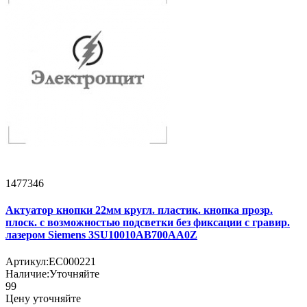
1477346
Актуатор кнопки 22мм кругл. пластик. кнопка прозр.
плоск. с возможностью подсветки без фиксации с гравир.
лазером Siemens 3SU10010AB700AA0Z
Артикул:
EC000221
Наличие:
Уточняйте
99
Цену уточняйте