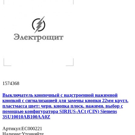
1574368
Выключатель кнопочный с надстроенной нажимной
кнопкой с сигнализацией для замены кнопки 22мм кругл.
пластмасса цвет: черн. кнопка плоск. нажимн. выбор с
помощью конфигуратора SIRIUS-ACt (CIN) Siemens
3SU10010AB100AA0Z
Артикул:
EC000221
Наличие:
Уточняйте