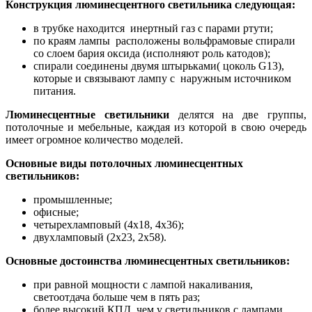
Конструкция люминесцентного светильника следующая:
в трубке находится инертный газ с парами ртути;
по краям лампы расположены вольфрамовые спирали
со слоем бария оксида (исполняют роль катодов);
спирали соединены двумя штырьками( цоколь G13),
которые и связывают лампу с наружным источником
питания.
Люминесцентные светильники
делятся на две группы,
потолочные и мебельные, каждая из которой в свою очередь
имеет огромное количество моделей.
Основные виды потолочных люминесцентных
светильников:
промышленные;
офисные;
четырехламповый (4х18, 4х36);
двухламповый (2х23, 2х58).
Основные достоинства люминесцентных светильников:
при равной мощности с лампой накаливания,
светоотдача больше чем в пять раз;
более высокий КПД, чем у светильников с лампами